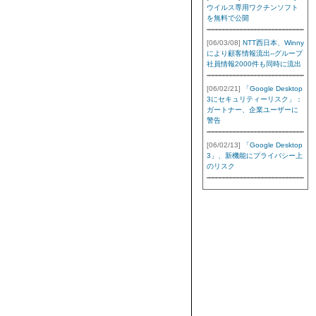
ウイルス専用ワクチンソフト
を無料で公開
[06/03/08]
NTT西日本、Winny
により顧客情報流出--グループ
社員情報2000件も同時に流出
[06/02/21]
「Google Desktop
3にセキュリティーリスク」：
ガートナー、企業ユーザーに
警告
[06/02/13]
「Google Desktop
3」、新機能にプライバシー上
のリスク