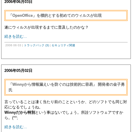
2006年06月03日
「OpenOffice」を標的とする初めてのウィルスが出現
遂にウィルスが出現するまでに普及したのかな？
続きを読む...
2006 06 03
|
トラックバック (3)
|
セキュリティ関連
2006年05月02日
「Winnyから情報漏えいを防ぐのは技術的に容易」 開発者の金子勇
氏
言っていることは凄く当たり前のことというか、どのソフトでも同じ対
応になるでしょうね。
Winny
だから特別
という事はないでしょう。所詮ソフトウェアですか
ら。(^^;
続きを読む...