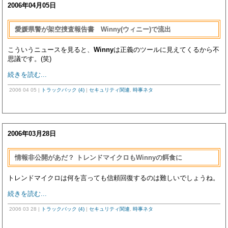
2006年04月05日
愛媛県警が架空捜査報告書 Winny(ウィニー)で流出
こういうニュースを見ると、
Winny
は正義のツールに見えてくるから不
思議です。(笑)
続きを読む...
2006 04 05
|
トラックバック (4)
|
セキュリティ関連
,
時事ネタ
2006年03月28日
情報非公開があだ？ トレンドマイクロもWinnyの餌食に
トレンドマイクロは何を言っても信頼回復するのは難しいでしょうね。
続きを読む...
2006 03 28
|
トラックバック (4)
|
セキュリティ関連
,
時事ネタ