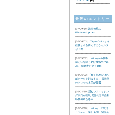
最近のエントリー
[07/09/16]
設定無視の
Windows Update
[06/06/03]
「OpenOffice」を
標的とする初めてのウィルス
が出現
[06/05/02]
「Winnyから情報
漏えいを防ぐのは技術的に容
易」 開発者の金子勇氏
[06/05/02]
「金を払わなけれ
ばデータを消去する」 脅迫型
のトロイの木馬が登場
[06/04/29]
新しいフィッシン
グ手口が出現 電話の音声自動
応答装置を悪用
[06/04/28]
「Winny」の次は
「Share」 毎日新聞、関係会