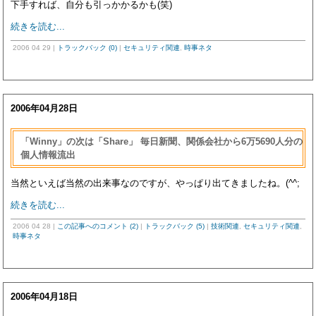
下手すれば、自分も引っかかるかも(笑)
続きを読む...
2006 04 29
|
トラックバック (0)
|
セキュリティ関連
,
時事ネタ
2006年04月28日
「Winny」の次は「Share」 毎日新聞、関係会社から6万5690人分の
個人情報流出
当然といえば当然の出来事なのですが、やっぱり出てきましたね。(^^;
続きを読む...
2006 04 28
|
この記事へのコメント (2)
|
トラックバック (5)
|
技術関連
,
セキュリティ関連
,
時事ネタ
2006年04月18日