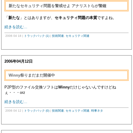
新たなセキュリティ問題を警戒せよ アナリストらが警鐘
「
新たな
」とはありますが、
セキュリティ問題
の本質
ですよね。
続きを読む...
2006 04 18
|
トラックバック (1)
|
技術関連
,
セキュリティ関連
2006年04月12日
Winny祭りまだまだ開催中
P2P型のファイル交換ソフトは
Winny
だけじゃないんですけどね
ぇ・・・orz
続きを読む...
2006 04 12
|
トラックバック (0)
|
技術関連
,
セキュリティ関連
,
時事ネタ