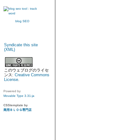
blog SEO
Syndicate this site
(XML)
このウェブログのライセ
ンス:
Creative Commons
License
.
Powered by
Movable Type 3.31-ja
CSStemplate by
商用ＢＬＯＧ専門店