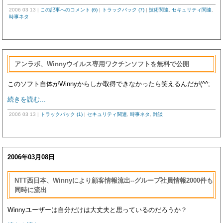
2006 03 13
|
この記事へのコメント (6)
|
トラックバック (7)
|
技術関連
,
セキュリティ関連
,
時事ネタ
アンラボ、Winnyウイルス専用ワクチンソフトを無料で公開
このソフト自体がWinnyからしか取得できなかったら笑えるんだが(^^;
続きを読む...
2006 03 13
|
トラックバック (1)
|
セキュリティ関連
,
時事ネタ
,
雑談
2006年03月08日
NTT西日本、Winnyにより顧客情報流出--グループ社員情報2000件も
同時に流出
Winnyユーザーは自分だけは大丈夫と思っているのだろうか？