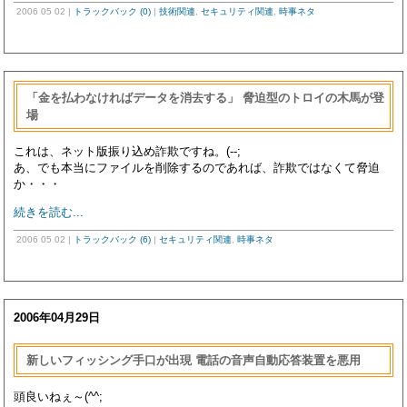
2006 05 02
|
トラックバック (0)
|
技術関連
,
セキュリティ関連
,
時事ネタ
「金を払わなければデータを消去する」 脅迫型のトロイの木馬が登
場
これは、ネット版振り込め詐欺ですね。(--;
あ、でも本当にファイルを削除するのであれば、詐欺ではなくて脅迫
か・・・
続きを読む...
2006 05 02
|
トラックバック (6)
|
セキュリティ関連
,
時事ネタ
2006年04月29日
新しいフィッシング手口が出現 電話の音声自動応答装置を悪用
頭良いねぇ～(^^;