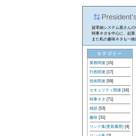
President'
超零細システム屋さんの
時事ネタを中心に、起業
また私の趣味ネタも一緒
カテゴリー
業務関連
[15]
行政関連
[17]
技術関連
[59]
セキュリティ関連
[16]
時事ネタ
[71]
雑談
[53]
趣味
[31]
リンク集(更新履歴)
[4]
リンク集
[2]