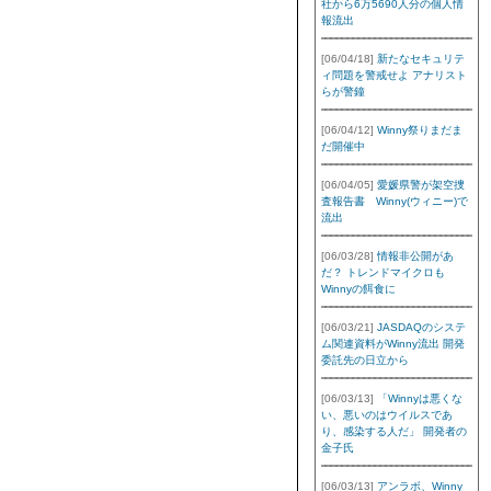
社から6万5690人分の個人情
報流出
[06/04/18]
新たなセキュリテ
ィ問題を警戒せよ アナリスト
らが警鐘
[06/04/12]
Winny祭りまだま
だ開催中
[06/04/05]
愛媛県警が架空捜
査報告書 Winny(ウィニー)で
流出
[06/03/28]
情報非公開があ
だ？ トレンドマイクロも
Winnyの餌食に
[06/03/21]
JASDAQのシステ
ム関連資料がWinny流出 開発
委託先の日立から
[06/03/13]
「Winnyは悪くな
い、悪いのはウイルスであ
り、感染する人だ」 開発者の
金子氏
[06/03/13]
アンラボ、Winny