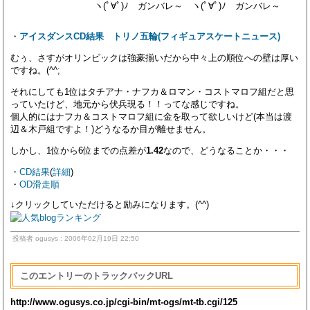
ヽ(ﾟ∀ﾟ)ﾉ ガンバレ～ ヽ(ﾟ∀ﾟ)ﾉ ガンバレ～
・
アイスダンスCD結果 トリノ五輪(フィギュアスケートニュース)
むぅ、さすがオリンピックは強豪揃いだから中々上の順位への壁は厚い
ですね。(^^;
それにしても1位はタチアナ・ナフカ＆ロマン・コストマロフ組だと思
っていたけど、地元から伏兵現る！！ってな感じですね。
個人的にはナフカ＆コストマロフ組に金を取って欲しいけど(本当は渡
辺＆木戸組ですよ！)どうなるか目が離せません。
しかし、1位から6位までの点差が
1.42
なので、どうなることか・・・
・
CD結果
(
詳細
)
・
OD滑走順
↓クリックしていただけると励みになります。(^^)
投稿者 ogusys : 2006年02月19日 22:50
このエントリーのトラックバックURL
http://www.ogusys.co.jp/cgi-bin/mt-ogs/mt-tb.cgi/125