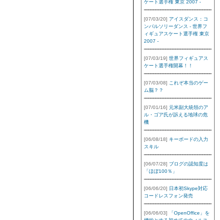
ケート選手権 東京 2007 -
[07/03/20]
アイスダンス：コ
ンパルソリーダンス - 世界フ
ィギュアスケート選手権 東京
2007 -
[07/03/19]
世界フィギュアス
ケート選手権開幕！！
[07/03/08]
これぞ本当のゲー
ム脳？？
[07/01/16]
元米副大統領のア
ル・ゴア氏が訴える地球の危
機
[06/08/18]
キーボードの入力
スキル
[06/07/28]
ブログの認知度は
「ほぼ100％」
[06/06/20]
日本初Skype対応
コードレスフォン発売
[06/06/03]
「OpenOffice」を