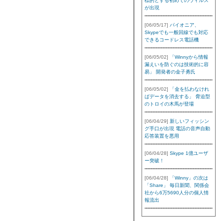
標的とする初めてのウィルス
が出現
[06/05/17]
パイオニア、
Skypeでも一般回線でも対応
できるコードレス電話機
[06/05/02]
「Winnyから情報
漏えいを防ぐのは技術的に容
易」 開発者の金子勇氏
[06/05/02]
「金を払わなけれ
ばデータを消去する」 脅迫型
のトロイの木馬が登場
[06/04/29]
新しいフィッシン
グ手口が出現 電話の音声自動
応答装置を悪用
[06/04/28]
Skype 1億ユーザ
ー突破！
[06/04/28]
「Winny」の次は
「Share」 毎日新聞、関係会
社から6万5690人分の個人情
報流出