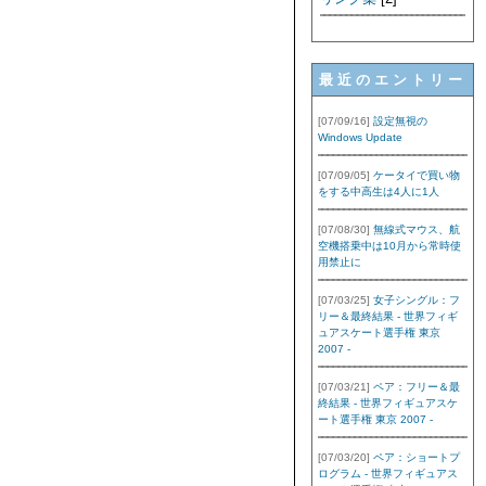
最近のエントリー
[07/09/16]
設定無視の
Windows Update
[07/09/05]
ケータイで買い物
をする中高生は4人に1人
[07/08/30]
無線式マウス、航
空機搭乗中は10月から常時使
用禁止に
[07/03/25]
女子シングル：フ
リー＆最終結果 - 世界フィギ
ュアスケート選手権 東京
2007 -
[07/03/21]
ペア：フリー＆最
終結果 - 世界フィギュアスケ
ート選手権 東京 2007 -
[07/03/20]
ペア：ショートプ
ログラム - 世界フィギュアス