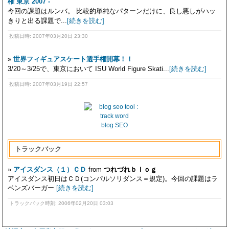
権 東京 2007 -
今回の課題はルンバ。 比較的単純なパターンだけに、良し悪しがハッ
きりと出る課題で...
[続きを読む]
投稿日時: 2007年03月20日 23:30
»
世界フィギュアスケート選手権開幕！！
3/20～3/25で、東京において ISU World Figure Skati...
[続きを読む]
投稿日時: 2007年03月19日 22:57
blog SEO
トラックバック
»
アイスダンス（１）ＣＤ
from
つれづれｂｌｏｇ
アイスダンス初日はＣＤ(コンパルソリダンス＝規定)。今回の課題はラ
ベンズバーガー
[続きを読む]
トラックバック時刻: 2006年02月20日 03:03