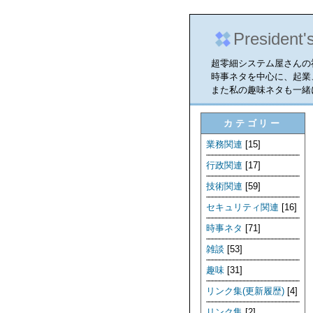
President'
超零細システム屋さんの
時事ネタを中心に、起業
また私の趣味ネタも一緒
カテゴリー
業務関連
[15]
行政関連
[17]
技術関連
[59]
セキュリティ関連
[16]
時事ネタ
[71]
雑談
[53]
趣味
[31]
リンク集(更新履歴)
[4]
リンク集
[2]