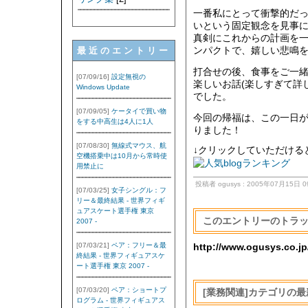
一番私にとって衝撃的だっ
いという固定観念を見事
真剣にこれからの計画を
最近のエントリー
ンパクトで、嬉しい悲鳴を
打合せの後、食事をご一
[07/09/16]
設定無視の
楽しいお話(楽しすぎて詳
Windows Update
でした。
[07/09/05]
ケータイで買い物
今回の帰福は、この一日
をする中高生は4人に1人
りました！
[07/08/30]
無線式マウス、航
↓クリックしていただけると
空機搭乗中は10月から常時使
用禁止に
投稿者 ogusys : 2005年07月15日 0
[07/03/25]
女子シングル：フ
リー＆最終結果 - 世界フィギ
ュアスケート選手権 東京
このエントリーのトラッ
2007 -
[07/03/21]
ペア：フリー＆最
http://www.ogusys.co.jp
終結果 - 世界フィギュアスケ
ート選手権 東京 2007 -
[07/03/20]
ペア：ショートプ
[業務関連]カテゴリの
ログラム - 世界フィギュアス