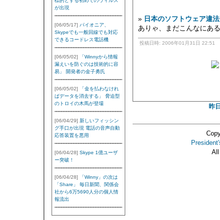
標的とする初めてのウィルス
が出現
»
日本のソフトウェア違法
[06/05/17]
パイオニア、
ありゃ、まだこんなにあるん
Skypeでも一般回線でも対応
できるコードレス電話機
投稿日時: 2006年01月31日 22:51
[06/05/02]
「Winnyから情報
漏えいを防ぐのは技術的に容
易」 開発者の金子勇氏
[06/05/02]
「金を払わなけれ
ばデータを消去する」 脅迫型
のトロイの木馬が登場
昨
[06/04/29]
新しいフィッシン
グ手口が出現 電話の音声自動
Copy
応答装置を悪用
President'
Al
[06/04/28]
Skype 1億ユーザ
ー突破！
[06/04/28]
「Winny」の次は
「Share」 毎日新聞、関係会
社から6万5690人分の個人情
報流出