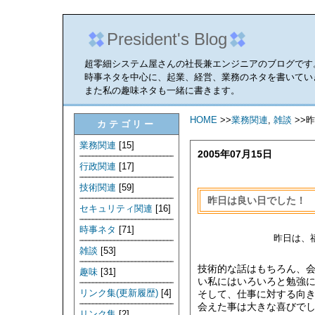
President's Blog
超零細システム屋さんの社長兼エンジニアのブログです
時事ネタを中心に、起業、経営、業務のネタを書いてい
また私の趣味ネタも一緒に書きます。
HOME
>>
業務関連
,
雑談
>>
カテゴリー
業務関連
[15]
2005年07月15日
行政関連
[17]
技術関連
[59]
昨日は良い日でした！
セキュリティ関連
[16]
時事ネタ
[71]
昨日は、
雑談
[53]
技術的な話はもちろん、
趣味
[31]
い私にはいろいろと勉強
リンク集(更新履歴)
[4]
そして、仕事に対する向
会えた事は大きな喜びでした
リンク集
[2]