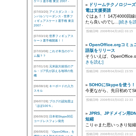
ケート選手権 東京 2007 -
»
ドリームテクノロジーズ
電は支援要請
[07/03/20]
アイスダンス：コ
ぐはぁ！！ 14万4000
ンパルソリーダンス - 世界フ
ィギュアスケート選手権 東京
たら良いのでし...
[続きを読
2007 -
投稿日時: 2006年04月18日 03:15
[07/03/19]
世界フィギュアス
ケート選手権開幕！！
»
OpenOffice.orgコミュ
語版をリリース
[07/03/08]
これぞ本当のゲー
ム脳？？
そういえば、OpenOffice
きを読む]
[07/01/16]
元米副大統領のア
ル・ゴア氏が訴える地球の危
投稿日時: 2006年04月04日 23:55
機
»
SOHOにSkypeを使
[06/08/18]
キーボードの入力
今更ながら、先日初めてSkyp
スキル
投稿日時: 2006年03月03日 22:33
[06/07/28]
ブログの認知度は
「ほぼ100％」
»
JPRS、JPドメイン用
[06/06/20]
日本初Skype対応
短縮
コードレスフォン発売
こりゃまた思いっきり短縮です
[06/06/03]
「OpenOffice」を
投稿日時: 2006年02月20日 23:12